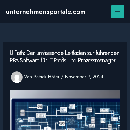
Zum
Inhalt
unternehmensportale.com
Main
springen
Men
UiPath: Der umfassende Leitfaden zur führenden
RPA-Software für IT-Profis und Prozessmanager
Von
Patrick Höfer
/
November 7, 2024