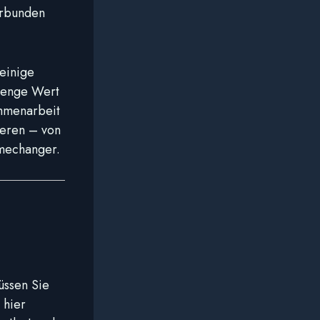
erbunden
einige
 Menge Wert
ammenarbeit
ieren – von
amechanger.
üssen Sie
 hier