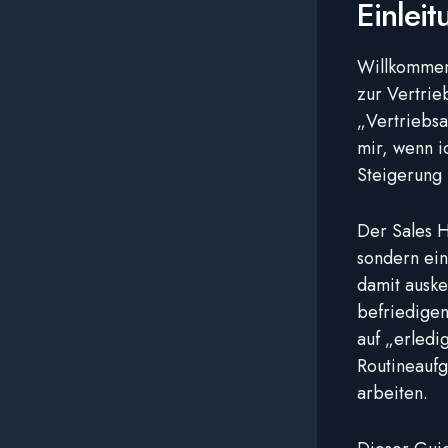
Einleit
Willkommen
zur Vertrie
„Vertriebsa
mir, wenn i
Steigerung 
Der Sales H
sondern ein
damit auske
befriedigen
auf „erledi
Routineaufg
arbeiten.