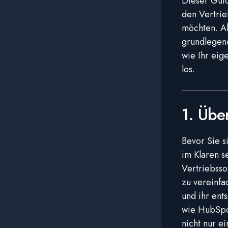
Dieser Guid
den Vertrie
möchten. Ab
grundlegen
wie Ihr eig
los.
1. Übe
Bevor Sie s
im Klaren s
Vertriebsso
zu vereinfa
und ihr ent
wie HubSpo
nicht nur e