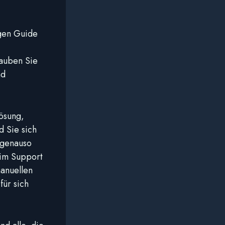
gen Guide
lauben Sie
nd
ösung,
d Sie sich
 genauso
 im Support
manuellen
für sich