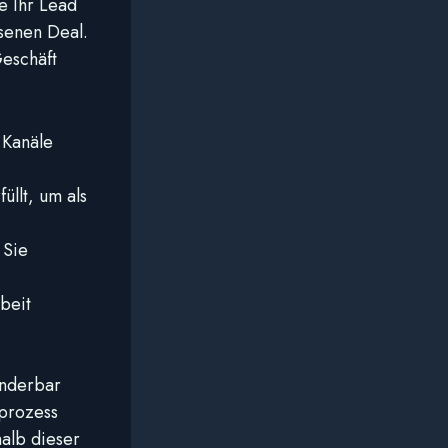
e Ihr Lead
senen Deal.
eschäft
 Kanäle
üllt, um als
 Sie
rbeit
underbar
sprozess
halb dieser