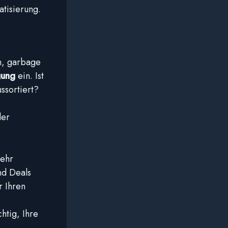
atisierung.
n, garbage
gung
ein. Ist
ssortiert?
der
sehr
nd Deals
r Ihren
htig, Ihre