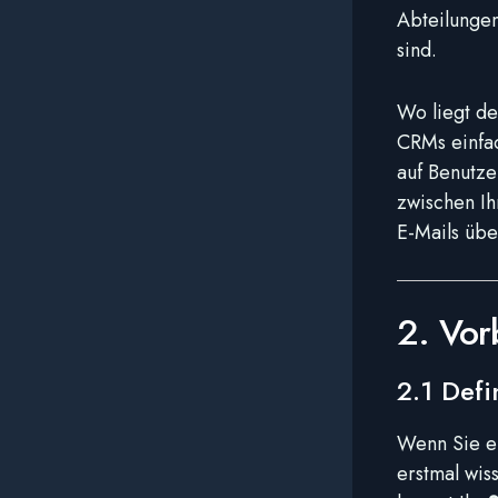
Abteilungen
sind.
Wo liegt d
CRMs einfac
auf Benutze
zwischen Ih
E-Mails übe
2. Vor
2.1 Defi
Wenn Sie er
erstmal wis