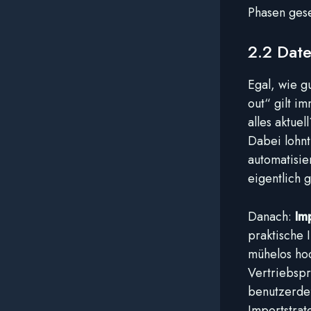
Phasen gese
2.2 Dat
Egal, wie g
out“ gilt i
alles aktue
Dabei lohnt 
automatisie
eigentlich g
Danach:
Im
praktische 
mühelos hoc
Vertriebspr
benutzerdefi
Importstrat