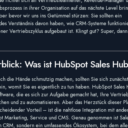
e richtet sich an Vertriebsteamleiter, Revenue-Manager un
bsprozess in ihrer Organisation auf das nächste Level bri
er bevor wir uns ins Getümmel stürzen: Sie sollten ein
des Verständnis davon haben, wie CRM-Systeme funktioni
ener Vertriebszyklus aufgebaut ist. Klingt gut? Super, dann
rblick: Was ist HubSpot Sales Hu
ich die Hände schmutzig machen, sollten Sie sich zunächs
ein, womit Sie es eigentlich zu tun haben. HubSpot Sales 
ftware, die es sich zur Aufgabe gemacht hat, Ihre Vertri
chen und zu automatisieren. Aber das Herzstück dieser Pl
scheidender Vorteil – ist die nahtlose Integration mit ande
t Marketing, Service und CMS. Genau genommen ist Sal
in CRM, sondern ein umfassendes Ökosystem, bei dem alle