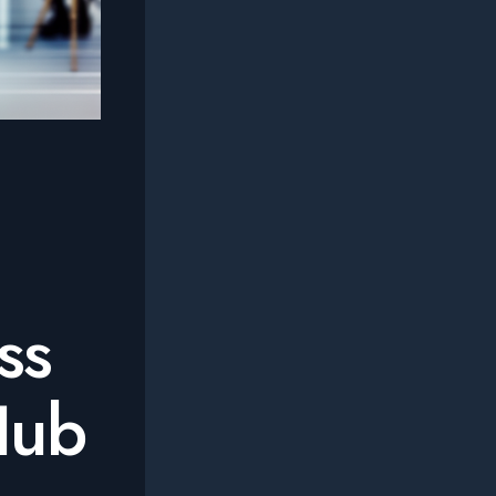
ss
Hub