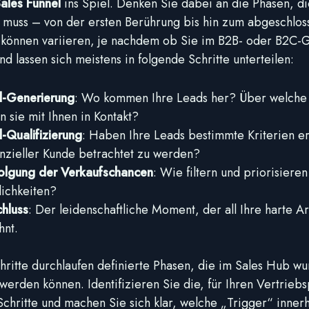
ales Funnel
ins Spiel. Denken Sie dabei an die Phasen, di
 muss – von der ersten Berührung bis hin zum abgeschlos
 können variieren, je nachdem ob Sie im B2B- oder B2C-G
und lassen sich meistens in folgende Schritte unterteilen:
-Generierung
: Wo kommen Ihre Leads her? Über welche
en sie mit Ihnen in Kontakt?
-Qualifizierung
: Haben Ihre Leads bestimmte Kriterien erf
nzieller Kunde betrachtet zu werden?
olgung der Verkaufschancen
: Wie filtern und priorisieren
ichkeiten?
hluss
: Der leidenschaftliche Moment, der all Ihre harte A
hnt.
chritte durchlaufen definierte Phasen, die im Sales Hub w
werden können. Identifizieren Sie die, für Ihren Vertrieb
Schritte und machen Sie sich klar, welche „Trigger“ inner