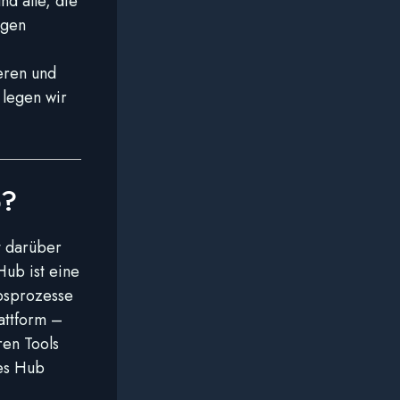
d alle, die
ngen
eren und
 legen wir
b?
t darüber
Hub ist eine
ebsprozesse
attform –
ren Tools
es Hub