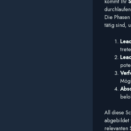
kommt Ihr
S
durchlaufen
Die Phasen
tätig sind, 
Lead
tret
Lead
pote
Verf
Mögl
Absc
belo
All diese S
abgebildet 
relevanten 